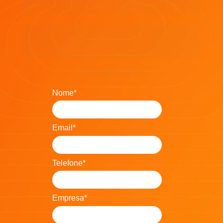
de energia solar
Neste episódio, você vai aprender como usar 
as ferramentas de marketing do Luvik para 
melhorar seu posicionamento online
.
Nome*
Email*
Telefone*
Empresa*